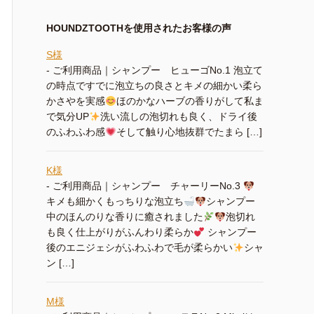
HOUNDZTOOTHを使用されたお客様の声
S様
-
ご利用商品｜シャンプー ヒューゴNo.1 泡立て
の時点ですでに泡立ちの良さとキメの細かい柔ら
かさやを実感
ほのかなハーブの香りがして私ま
で気分UP
洗い流しの泡切れも良く、ドライ後
のふわふわ感
そして触り心地抜群でたまら […]
K様
-
ご利用商品｜シャンプー チャーリーNo.3
キメも細かくもっちりな泡立ち
シャンプー
中のほんのりな香りに癒されました
泡切れ
も良く仕上がりがふんわり柔らか
シャンプー
後のエニジェシがふわふわで毛が柔らかい
シャ
ン […]
M様