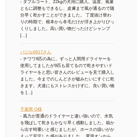
-
ダブルコート、22kgの犬用に購入。温度、風量
ともに調整もできるし、皮膚まで風が通るので随
分早く乾かすことができました。 丁度抜け替わ
りの時期で、根本から冬毛だけが浮き上がりびっ
くりしました。高い買い物だったけどシャンプ
[…]
バジル0917さん
-
チワワ9匹の為に。ずっと人間用ドライヤーを
使用してましたが9匹も居てるので乾きやすいド
ライヤーをと思い皆さんのレビューを見て購入し
ました。今までのしんどさが嘘みたいにすぐに乾
きます。犬達にもストレスかけずに、良い買い物
を […]
千葉県 O様
-
風力が普通のドライヤーと違い強いので、水気
を飛ばして乾きもかなり早く感動しました。箱か
ら出す時重いと感じましたが、ホースの扱いがか
えって安定した感がありました。 電源オンから