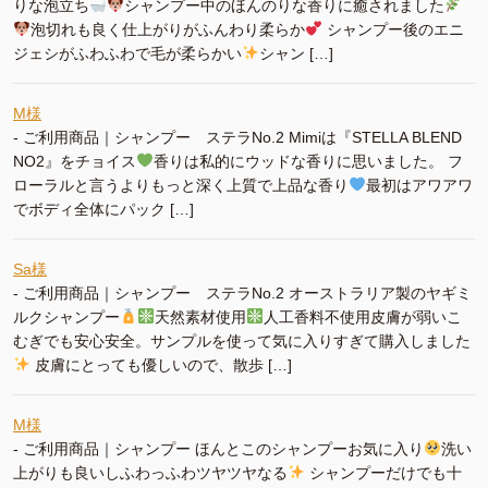
りな泡立ち
シャンプー中のほんのりな香りに癒されました
泡切れも良く仕上がりがふんわり柔らか
シャンプー後のエニ
ジェシがふわふわで毛が柔らかい
シャン […]
M様
-
ご利用商品｜シャンプー ステラNo.2 Mimiは『STELLA BLEND
NO2』をチョイス
香りは私的にウッドな香りに思いました。 フ
ローラルと言うよりもっと深く上質で上品な香り
最初はアワアワ
でボディ全体にパック […]
Sa様
-
ご利用商品｜シャンプー ステラNo.2 オーストラリア製のヤギミ
ルクシャンプー
天然素材使用
人工香料不使用皮膚が弱いこ
むぎでも安心安全。サンプルを使って気に入りすぎて購入しました
皮膚にとっても優しいので、散歩 […]
M様
-
ご利用商品｜シャンプー ほんとこのシャンプーお気に入り
洗い
上がりも良いしふわっふわツヤツヤなる
シャンプーだけでも十