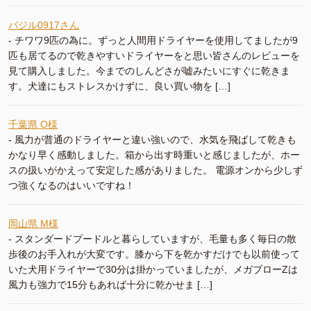
バジル0917さん
-
チワワ9匹の為に。ずっと人間用ドライヤーを使用してましたが9
匹も居てるので乾きやすいドライヤーをと思い皆さんのレビューを
見て購入しました。今までのしんどさが嘘みたいにすぐに乾きま
す。犬達にもストレスかけずに、良い買い物を […]
千葉県 O様
-
風力が普通のドライヤーと違い強いので、水気を飛ばして乾きも
かなり早く感動しました。箱から出す時重いと感じましたが、ホー
スの扱いがかえって安定した感がありました。 電源オンから少しず
つ強くなるのはいいですね！
岡山県 M様
-
スタンダードプードルと暮らしていますが、毛量も多く毎日の散
歩後のお手入れが大変です。膝から下を乾かすだけでも以前使って
いた犬用ドライヤーで30分は掛かっていましたが、メガブローZは
風力も強力で15分もあれば十分に乾かせま […]