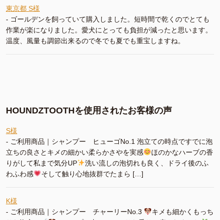
東京都 S様
-
ゴールデンを飼っていて購入しました。短時間で乾くのでとても
作業が楽になりました。愛犬にとっても負担が減ったと思います。
温度、風量も調節出来るので冬でも夏でも重宝しますね。
HOUNDZTOOTHを使用されたお客様の声
S様
-
ご利用商品｜シャンプー ヒューゴNo.1 泡立ての時点ですでに泡
立ちの良さとキメの細かい柔らかさやを実感
ほのかなハーブの香
りがして私まで気分UP
洗い流しの泡切れも良く、ドライ後のふ
わふわ感
そして触り心地抜群でたまら […]
K様
-
ご利用商品｜シャンプー チャーリーNo.3
キメも細かくもっち