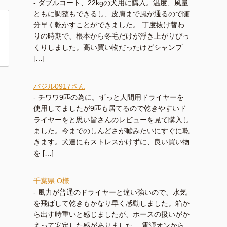
-
ダブルコート、22kgの犬用に購入。温度、風量
ともに調整もできるし、皮膚まで風が通るので随
分早く乾かすことができました。 丁度抜け替わ
りの時期で、根本から冬毛だけが浮き上がりびっ
くりしました。高い買い物だったけどシャンプ
[…]
バジル0917さん
-
チワワ9匹の為に。ずっと人間用ドライヤーを
使用してましたが9匹も居てるので乾きやすいド
ライヤーをと思い皆さんのレビューを見て購入し
ました。今までのしんどさが嘘みたいにすぐに乾
きます。犬達にもストレスかけずに、良い買い物
を […]
千葉県 O様
-
風力が普通のドライヤーと違い強いので、水気
を飛ばして乾きもかなり早く感動しました。箱か
ら出す時重いと感じましたが、ホースの扱いがか
えって安定した感がありました。 電源オンから