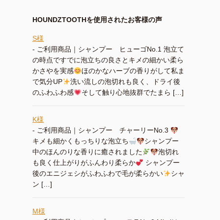
HOUNDZTOOTHを使用されたお客様の声
S様
-
ご利用商品｜シャンプー ヒューゴNo.1 泡立て
の時点ですでに泡立ちの良さとキメの細かい柔ら
かさやを実感
ほのかなハーブの香りがして私ま
で気分UP
洗い流しの泡切れも良く、ドライ後
のふわふわ感
そして触り心地抜群でたまら […]
K様
-
ご利用商品｜シャンプー チャーリーNo.3
キメも細かくもっちりな泡立ち
シャンプー
中のほんのりな香りに癒されました
泡切れ
も良く仕上がりがふんわり柔らか
シャンプー
後のエニジェシがふわふわで毛が柔らかい
シャ
ン […]
M様