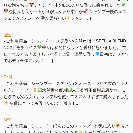
りな泡立ち
シャンプー中のほんのりな香りに癒されました
泡切れも良く仕上がりがふんわり柔らか
シャンプー後のエニ
ジェシがふわふわで毛が柔らかい
シャン […]
M様
-
ご利用商品｜シャンプー ステラNo.2 Mimiは『STELLA BLEND
NO2』をチョイス
香りは私的にウッドな香りに思いました。 フ
ローラルと言うよりもっと深く上質で上品な香り
最初はアワアワ
でボディ全体にパック […]
Sa様
-
ご利用商品｜シャンプー ステラNo.2 オーストラリア製のヤギミ
ルクシャンプー
天然素材使用
人工香料不使用皮膚が弱いこ
むぎでも安心安全。サンプルを使って気に入りすぎて購入しました
皮膚にとっても優しいので、散歩 […]
M様
-
ご利用商品｜シャンプー ほんとこのシャンプーお気に入り
洗い
上がりも良いしふわっふわツヤツヤなる
シャンプーだけでも十