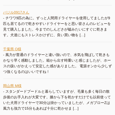
バジル0917さん
-
チワワ9匹の為に。ずっと人間用ドライヤーを使用してましたが9
匹も居てるので乾きやすいドライヤーをと思い皆さんのレビューを
見て購入しました。今までのしんどさが嘘みたいにすぐに乾きま
す。犬達にもストレスかけずに、良い買い物を […]
千葉県 O様
-
風力が普通のドライヤーと違い強いので、水気を飛ばして乾きも
かなり早く感動しました。箱から出す時重いと感じましたが、ホー
スの扱いがかえって安定した感がありました。 電源オンから少しず
つ強くなるのはいいですね！
岡山県 M様
-
スタンダードプードルと暮らしていますが、毛量も多く毎日の散
歩後のお手入れが大変です。膝から下を乾かすだけでも以前使って
いた犬用ドライヤーで30分は掛かっていましたが、メガブローZは
風力も強力で15分もあれば十分に乾かせま […]