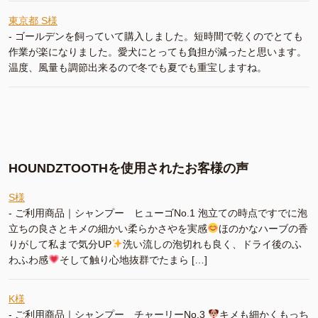
東京都 S様
-
ゴールデンを飼っていて購入しました。短時間で乾くのでとても
作業が楽になりました。愛犬にとっても負担が減ったと思います。
温度、風量も調節出来るので冬でも夏でも重宝しますね。
HOUNDZTOOTHを使用されたお客様の声
S様
-
ご利用商品｜シャンプー ヒューゴNo.1 泡立ての時点ですでに泡
立ちの良さとキメの細かい柔らかさやを実感
ほのかなハーブの香
りがして私まで気分UP
洗い流しの泡切れも良く、ドライ後のふ
わふわ感
そして触り心地抜群でたまら […]
K様
-
ご利用商品｜シャンプー チャーリーNo.3
キメも細かくもっち