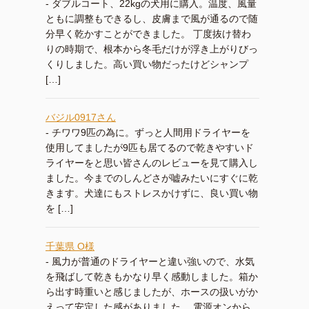
-
ダブルコート、22kgの犬用に購入。温度、風量
ともに調整もできるし、皮膚まで風が通るので随
分早く乾かすことができました。 丁度抜け替わ
りの時期で、根本から冬毛だけが浮き上がりびっ
くりしました。高い買い物だったけどシャンプ
[…]
バジル0917さん
-
チワワ9匹の為に。ずっと人間用ドライヤーを
使用してましたが9匹も居てるので乾きやすいド
ライヤーをと思い皆さんのレビューを見て購入し
ました。今までのしんどさが嘘みたいにすぐに乾
きます。犬達にもストレスかけずに、良い買い物
を […]
千葉県 O様
-
風力が普通のドライヤーと違い強いので、水気
を飛ばして乾きもかなり早く感動しました。箱か
ら出す時重いと感じましたが、ホースの扱いがか
えって安定した感がありました。 電源オンから