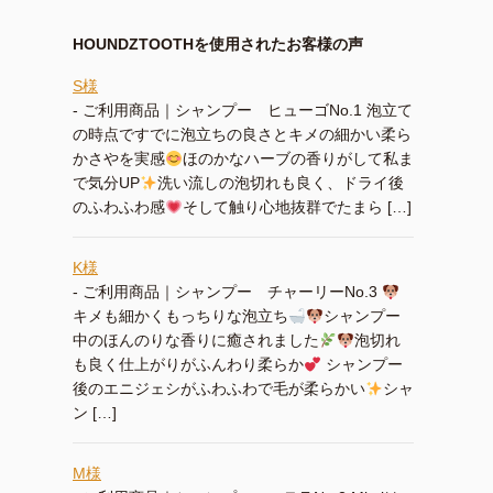
HOUNDZTOOTHを使用されたお客様の声
S様
-
ご利用商品｜シャンプー ヒューゴNo.1 泡立て
の時点ですでに泡立ちの良さとキメの細かい柔ら
かさやを実感
ほのかなハーブの香りがして私ま
で気分UP
洗い流しの泡切れも良く、ドライ後
のふわふわ感
そして触り心地抜群でたまら […]
K様
-
ご利用商品｜シャンプー チャーリーNo.3
キメも細かくもっちりな泡立ち
シャンプー
中のほんのりな香りに癒されました
泡切れ
も良く仕上がりがふんわり柔らか
シャンプー
後のエニジェシがふわふわで毛が柔らかい
シャ
ン […]
M様