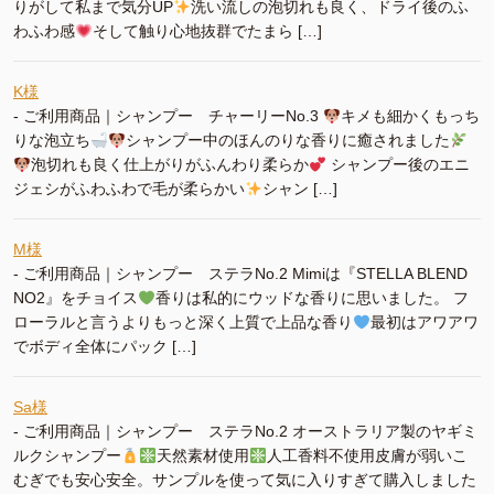
りがして私まで気分UP
洗い流しの泡切れも良く、ドライ後のふ
わふわ感
そして触り心地抜群でたまら […]
K様
-
ご利用商品｜シャンプー チャーリーNo.3
キメも細かくもっち
りな泡立ち
シャンプー中のほんのりな香りに癒されました
泡切れも良く仕上がりがふんわり柔らか
シャンプー後のエニ
ジェシがふわふわで毛が柔らかい
シャン […]
M様
-
ご利用商品｜シャンプー ステラNo.2 Mimiは『STELLA BLEND
NO2』をチョイス
香りは私的にウッドな香りに思いました。 フ
ローラルと言うよりもっと深く上質で上品な香り
最初はアワアワ
でボディ全体にパック […]
Sa様
-
ご利用商品｜シャンプー ステラNo.2 オーストラリア製のヤギミ
ルクシャンプー
天然素材使用
人工香料不使用皮膚が弱いこ
むぎでも安心安全。サンプルを使って気に入りすぎて購入しました