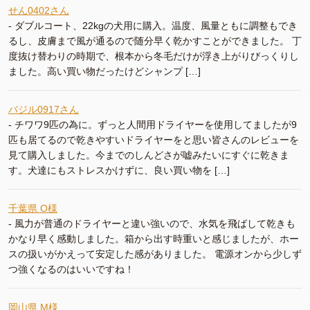
せん0402さん
-
ダブルコート、22kgの犬用に購入。温度、風量ともに調整もでき
るし、皮膚まで風が通るので随分早く乾かすことができました。 丁
度抜け替わりの時期で、根本から冬毛だけが浮き上がりびっくりし
ました。高い買い物だったけどシャンプ […]
バジル0917さん
-
チワワ9匹の為に。ずっと人間用ドライヤーを使用してましたが9
匹も居てるので乾きやすいドライヤーをと思い皆さんのレビューを
見て購入しました。今までのしんどさが嘘みたいにすぐに乾きま
す。犬達にもストレスかけずに、良い買い物を […]
千葉県 O様
-
風力が普通のドライヤーと違い強いので、水気を飛ばして乾きも
かなり早く感動しました。箱から出す時重いと感じましたが、ホー
スの扱いがかえって安定した感がありました。 電源オンから少しず
つ強くなるのはいいですね！
岡山県 M様