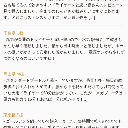
匹も居てるので乾きやすいドライヤーをと思い皆さんのレビューを
見て購入しました。今までのしんどさが嘘みたいにすぐに乾きま
す。犬達にもストレスかけずに、良い買い物を […]
千葉県 O様
-
風力が普通のドライヤーと違い強いので、水気を飛ばして乾きも
かなり早く感動しました。箱から出す時重いと感じましたが、ホー
スの扱いがかえって安定した感がありました。 電源オンから少しず
つ強くなるのはいいですね！
岡山県 M様
-
スタンダードプードルと暮らしていますが、毛量も多く毎日の散
歩後のお手入れが大変です。膝から下を乾かすだけでも以前使って
いた犬用ドライヤーで30分は掛かっていましたが、メガブローZは
風力も強力で15分もあれば十分に乾かせま […]
東京都 S様
-
ゴールデンを飼っていて購入しました。短時間で乾くのでとても
作業が楽になりました。愛犬にとっても負担が減ったと思います。