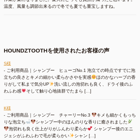
温度、風量も調節出来るので冬でも夏でも重宝しますね。
HOUNDZTOOTHを使用されたお客様の声
S様
-
ご利用商品｜シャンプー ヒューゴNo.1 泡立ての時点ですでに泡
立ちの良さとキメの細かい柔らかさやを実感
ほのかなハーブの香
りがして私まで気分UP
洗い流しの泡切れも良く、ドライ後のふ
わふわ感
そして触り心地抜群でたまら […]
K様
-
ご利用商品｜シャンプー チャーリーNo.3
キメも細かくもっち
りな泡立ち
シャンプー中のほんのりな香りに癒されました
泡切れも良く仕上がりがふんわり柔らか
シャンプー後のエニ
ジェシがふわふわで毛が柔らかい
シャン […]