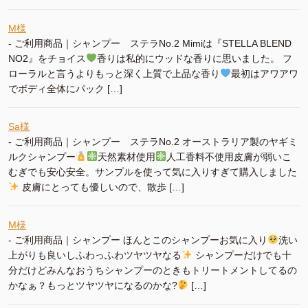
M様
-
ご利用商品｜シャンプー ステラNo.2 Mimiは『STELLA BLEND
NO2』をチョイス
香りは私的にウッドな香りに思いました。 フ
ローラルと言うよりもっと深く上質で上品な香り
最初はアワアワ
でボディ全体にパック […]
Sa様
-
ご利用商品｜シャンプー ステラNo.2 オーストラリア製のヤギミ
ルクシャンプー
天然素材使用
人工香料不使用皮膚が弱いこ
むぎでも安心安全。サンプルを使って気に入りすぎて購入しました
皮膚にとっても優しいので、散歩 […]
M様
-
ご利用商品｜シャンプー ほんとこのシャンプーお気に入り
洗い
上がりも良いしふわっふわツヤツヤなる
シャンプーだけでも十
分だけどみんなおうちシャンプーのときもトリートメントしてるの
かなぁ？もっとツヤツヤになるのかな?
[…]